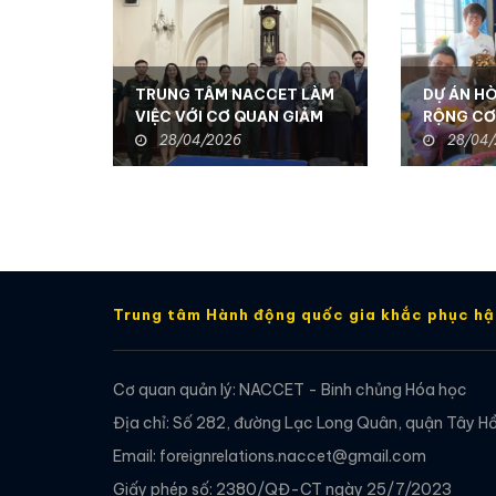
TRUNG TÂM NACCET LÀM
DỰ ÁN H
VIỆC VỚI CƠ QUAN GIẢM
RỘNG CƠ
THIỂU ĐE DỌA QUỐC
NÂNG CA
28/04/2026
28/04
PHÒNG HOA KỲ
SỐNG CH
TẬT TẠI
Trung tâm Hành động quốc gia khắc phục h
Cơ quan quản lý: NACCET - Binh chủng Hóa học
Địa chỉ: Số 282, đường Lạc Long Quân, quận Tây Hồ
Email: foreignrelations.naccet@gmail.com
Giấy phép số: 2380/QĐ-CT ngày 25/7/2023