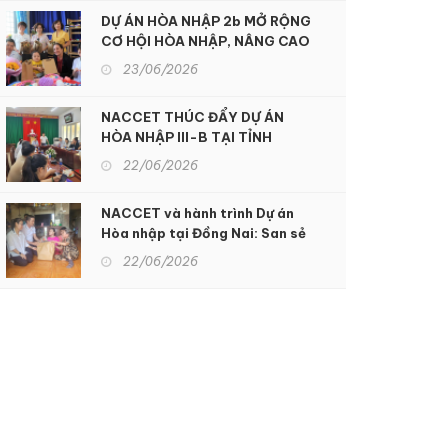
DỰ ÁN HÒA NHẬP 2b MỞ RỘNG
CƠ HỘI HÒA NHẬP, NÂNG CAO
CHẤT LƯỢNG SỐNG CHO
23/06/2026
NGƯỜI KHUYẾT TẬT TẠI KON
TUM
NACCET THÚC ĐẨY DỰ ÁN
HÒA NHẬP III-B TẠI TỈNH
ĐỒNG NAI: Hỗ trợ sinh kế và
22/06/2026
nâng cao dịch vụ phục hồi chức
năng để hỗ trợ người khuyết
NACCET và hành trình Dự án
tật và nạn nhân chất độc da
Hòa nhập tại Đồng Nai: San sẻ
cam
gánh nặng nhọc nhằn, xoa dịu
22/06/2026
nỗi đau da cam