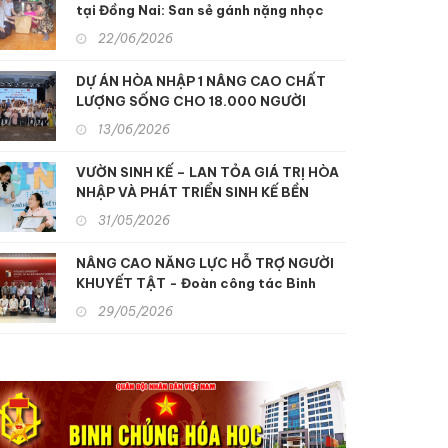
tại Đồng Nai: San sẻ gánh nặng nhọc
nhằn, xoa dịu nỗi đau da cam
22/06/2026
DỰ ÁN HÒA NHẬP 1 NÂNG CAO CHẤT
LƯỢNG SỐNG CHO 18.000 NGƯỜI
KHUYẾT TẬT MIỀN TRUNG
13/06/2026
VƯỜN SINH KẾ – LAN TỎA GIÁ TRỊ HÒA
NHẬP VÀ PHÁT TRIỂN SINH KẾ BỀN
VỮNG
31/05/2026
NÂNG CAO NĂNG LỰC HỖ TRỢ NGƯỜI
KHUYẾT TẬT - Đoàn công tác Binh
chủng Hóa học tham quan, học tập kinh
29/05/2026
nghiệm hỗ trợ người khuyết tật và nạn
nhân chất độc da cam tại Nhật Bản