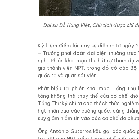
Đại sứ Đỗ Hùng Việt, Chủ tịch được chỉ đ
Kỳ kiểm điểm lần này sẽ diễn ra từ ngày 
– Trưởng phái đoàn đại diện thường trực 
nghị. Phiên khai mạc thu hút sự tham dự 
gia thành viên NPT, trong đó có các Bộ 
quốc tế và quan sát viên.
Phát biểu tại phiên khai mạc, Tổng Thư
tảng không thể thay thế của cơ chế khôn
Tổng Thư ký chỉ ra các thách thức nghiêm 
hạt nhân của các cường quốc, căng thẳng 
suy giảm niềm tin vào các cơ chế đa phươ
Ông António Guterres kêu gọi các quốc g
trụ cột của NPT gồm không phổ biến vũ khí