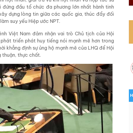
i đứng đầu tổ chức đa phương lớn nhất hành tinh
ây dựng lòng tin giữa các quốc gia, thúc đẩy đối
 làm suy yếu Hiệp ước NPT.
nh Việt Nam đảm nhận vai trò Chủ tịch của Hội
 phát triển phát huy tiếng nói mạnh mẽ hơn trong
g thời khẳng định sự ủng hộ mạnh mẽ của LHQ để Hội
 thuận, thực chất.
H