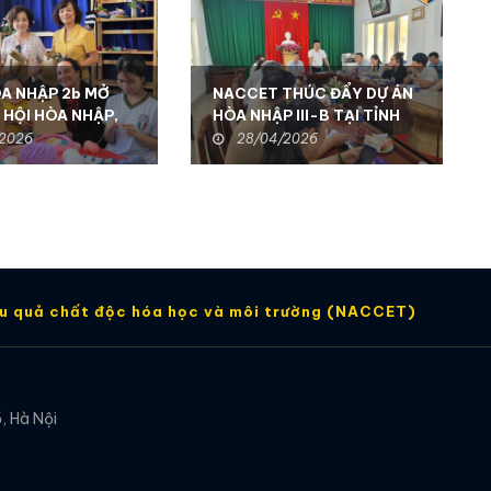
ÒA NHẬP 2b MỞ
NACCET THÚC ĐẨY DỰ ÁN
 HỘI HÒA NHẬP,
HÒA NHẬP III-B TẠI TỈNH
O CHẤT LƯỢNG
ĐỒNG NAI: Hỗ trợ sinh kế và
/2026
28/04/2026
O NGƯỜI KHUYẾT
nâng cao dịch vụ phục hồi
 KON TUM
chức năng để hỗ trợ người
khuyết tật và nạn nhân
chất độc da cam
ậu quả chất độc hóa học và môi trường (NACCET)
, Hà Nội