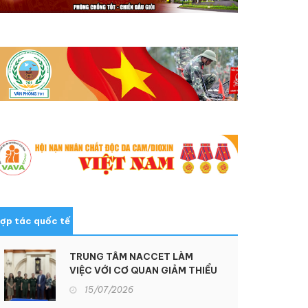
ợp tác quốc tế
TRUNG TÂM NACCET LÀM
VIỆC VỚI CƠ QUAN GIẢM THIỂU
ĐE DỌA QUỐC PHÒNG HOA KỲ
15/07/2026