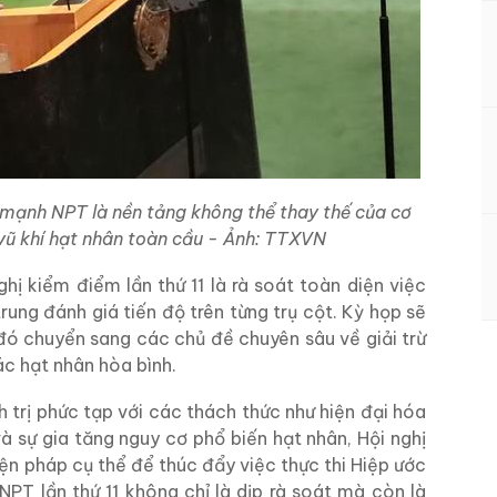
mạnh NPT là nền tảng không thể thay thế của cơ
 vũ khí hạt nhân toàn cầu - Ảnh: TTXVN
hị kiểm điểm lần thứ 11 là rà soát toàn diện việc
rung đánh giá tiến độ trên từng trụ cột. Kỳ họp sẽ
đó chuyển sang các chủ đề chuyên sâu về giải trừ
ác hạt nhân hòa bình.
nh trị phức tạp với các thách thức như hiện đại hóa
à sự gia tăng nguy cơ phổ biến hạt nhân, Hội nghị
n pháp cụ thể để thúc đẩy việc thực thi Hiệp ước
PT lần thứ 11 không chỉ là dịp rà soát mà còn là