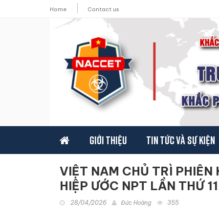
Home
Contact us
Giới thiệu
Tin tức và sự kiện
VIỆT NAM CHỦ TRÌ PHIÊN 
HIỆP ƯỚC NPT LẦN THỨ 11
28/04/2026
Đức Hoàng
355