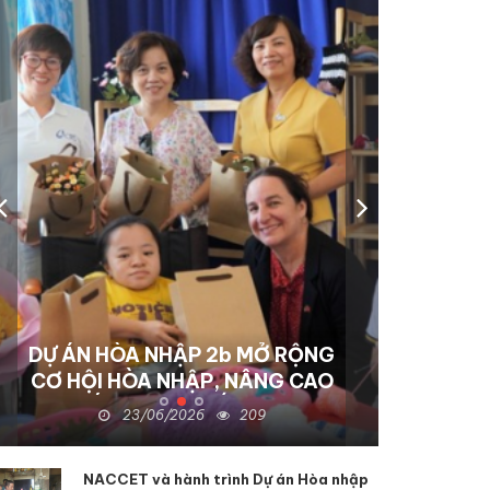
DỰ ÁN HÒA NHẬP 2b MỞ RỘNG
CƠ HỘI HÒA NHẬP, NÂNG CAO
CHẤT LƯỢNG SỐNG CHO
23/06/2026
209
NGƯỜI KHUYẾT TẬT TẠI KON
TUM
NACCET và hành trình Dự án Hòa nhập