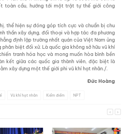
 toàn cầu, hướng tới một trật tự thế giới công
ghị, thể hiện sự đóng góp tích cực và chuẩn bị chu
nh thần xây dựng, đối thoại và hợp tác đa phương
 khẳng định lập trường nhất quán của Việt Nam ủng
g phân biệt đối xử. Là quốc gia không sở hữu vũ khí
 chiến tranh hóa học và mong muốn hòa bình bền
 kết giữa các quốc gia thành viên, đặc biệt là
ằm xây dựng một thế giới phi vũ khí hạt nhân./.
Đức Hoàng
ế
Vũ khí hạt nhân
Kiểm điểm
NPT