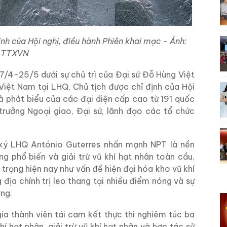
ịnh của Hội nghị, điều hành Phiên khai mạc - Ảnh:
TTXVN
27/4-25/5 dưới sự chủ trì của Đại sứ Đỗ Hùng Việt
Việt Nam tại LHQ, Chủ tịch được chỉ định của Hội
và phát biểu của các đại diện cấp cao từ 191 quốc
trưởng Ngoại giao, Đại sứ, lãnh đạo các tổ chức
 ký LHQ António Guterres nhấn mạnh NPT là nền
g phổ biến và giải trừ vũ khí hạt nhân toàn cầu.
trọng hiện nay như vấn đề hiện đại hóa kho vũ khí
địa chính trị leo thang tại nhiều điểm nóng và sự
ng.
ia thành viên tái cam kết thực thi nghiêm túc ba
 hạt nhân, giải trừ vũ khí hạt nhân và hợp tác sử