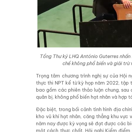
Tổng Thư ký LHQ António Guterres nhấn 
chế không phổ biến và giải trừ
Trọng tâm chương trình nghị sự của Hội ng
thực thi NPT kể từ kỳ họp năm 2022, tập t
bao gồm các phiên thảo luận chung, sau 
quân bị, không phổ biến hạt nhân và hợp t
Đặc biệt, trong bối cảnh tình hình địa chí
kho vũ khí hạt nhân, căng thẳng khu vực v
năm nay được kỳ vọng sẽ đạt được các biệ
một cách thực chất. Hội nghị Kiểm điểm N