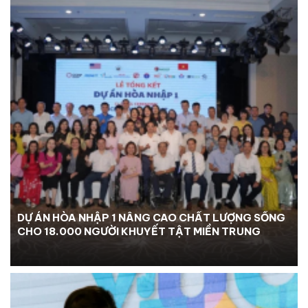
DỰ ÁN HÒA NHẬP 1 NÂNG CAO CHẤT LƯỢNG SỐNG
CHO 18.000 NGƯỜI KHUYẾT TẬT MIỀN TRUNG