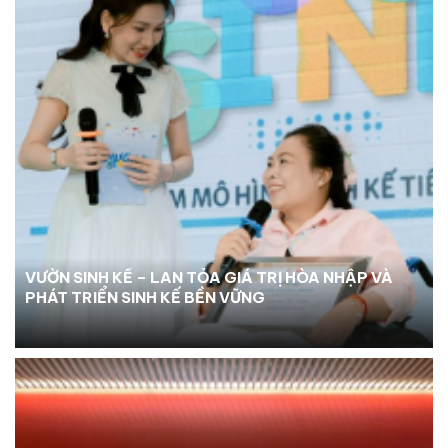
VƯỜN SINH KẾ – LAN TỎA GIÁ TRỊ HÒA NHẬP VÀ
PHÁT TRIỂN SINH KẾ BỀN VỮNG