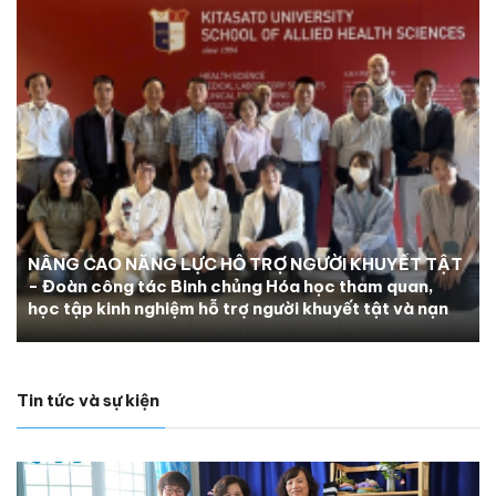
NÂNG CAO NĂNG LỰC HỖ TRỢ NGƯỜI KHUYẾT TẬT
- Đoàn công tác Binh chủng Hóa học tham quan,
học tập kinh nghiệm hỗ trợ người khuyết tật và nạn
nhân chất độc da cam tại Nhật Bản
Tin tức và sự kiện