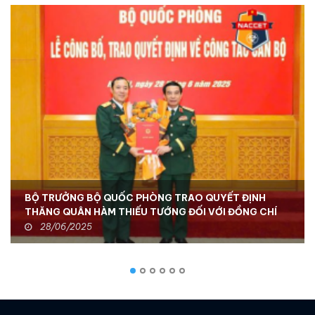
BỘ TRƯỞNG BỘ QUỐC PHÒNG TRAO QUYẾT ĐỊNH
THĂNG QUÂN HÀM THIẾU TƯỚNG ĐỐI VỚI ĐỒNG CHÍ
TƯ LỆNH BCHH - TỔNG GIÁM ĐỐC NACCET
28/06/2025