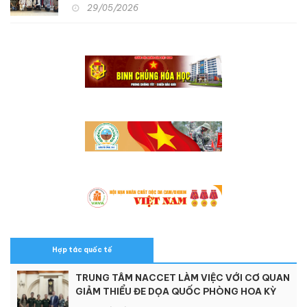
quan, học tập kinh nghiệm hỗ trợ người khuyết
29/05/2026
tật và nạn nhân chất độc da cam tại Nhật Bản
Hợp tác quốc tế
TRUNG TÂM NACCET LÀM VIỆC VỚI CƠ QUAN
GIẢM THIỂU ĐE DỌA QUỐC PHÒNG HOA KỲ