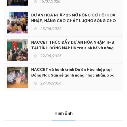
15/07/2026
DỰ ÁN HÒA NHẬP 2b MỞ RỘNG CƠ HỘI HÒA
NHẬP, NÂNG CAO CHẤT LƯỢNG SỐNG CHO
NGƯỜI KHUYẾT TẬT TẠI KON TUM
23/06/2026
NACCET THÚC ĐẨY DỰ ÁN HÒA NHẬP III-B
TẠI TỈNH ĐỒNG NAI: Hỗ trợ sinh kế và nâng
cao dịch vụ phục hồi chức năng để hỗ trợ
22/06/2026
người khuyết tật và nạn nhân chất độc da
cam
NACCET và hành trình Dự án Hòa nhập tại
Đồng Nai: San sẻ gánh nặng nhọc nhằn, xoa
dịu nỗi đau da cam
22/06/2026
Hình ảnh