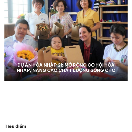
DỰ ÁN HÒA NHẬP 2b MỞ RỘNG CƠ HỘI HÒA
NHẬP, NÂNG CAO CHẤT LƯỢNG SỐNG CHO
NGƯỜI KHUYẾT TẬT TẠI KON TUM
Tiêu điểm