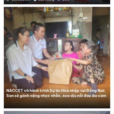
NACCET và hành trình Dự án Hòa nhập tại Đồng Nai:
San sẻ gánh nặng nhọc nhằn, xoa dịu nỗi đau da cam