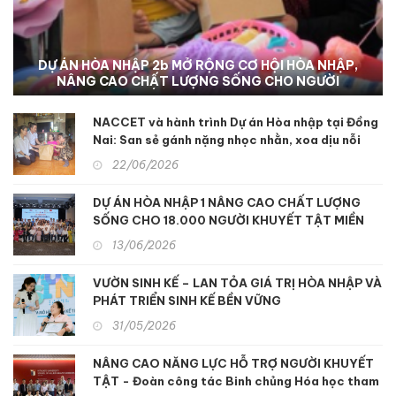
DỰ ÁN HÒA NHẬP 2b MỞ RỘNG CƠ HỘI HÒA NHẬP,
NÂNG CAO CHẤT LƯỢNG SỐNG CHO NGƯỜI
KHUYẾT TẬT TẠI KON TUM
NACCET và hành trình Dự án Hòa nhập tại Đồng
Nai: San sẻ gánh nặng nhọc nhằn, xoa dịu nỗi
đau da cam
22/06/2026
DỰ ÁN HÒA NHẬP 1 NÂNG CAO CHẤT LƯỢNG
SỐNG CHO 18.000 NGƯỜI KHUYẾT TẬT MIỀN
TRUNG
13/06/2026
VƯỜN SINH KẾ – LAN TỎA GIÁ TRỊ HÒA NHẬP VÀ
PHÁT TRIỂN SINH KẾ BỀN VỮNG
31/05/2026
NÂNG CAO NĂNG LỰC HỖ TRỢ NGƯỜI KHUYẾT
TẬT - Đoàn công tác Binh chủng Hóa học tham