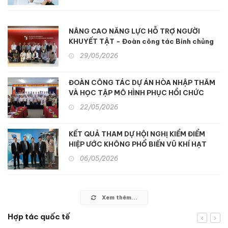
NÂNG CAO NĂNG LỰC HỖ TRỢ NGƯỜI
KHUYẾT TẬT - Đoàn công tác Binh chủng
Hóa học tham quan, học tập kinh nghiệm hỗ
29/05/2026
trợ người khuyết tật và nạn nhân chất độc
da cam tại Nhật Bản
ĐOÀN CÔNG TÁC DỰ ÁN HÒA NHẬP THĂM
VÀ HỌC TẬP MÔ HÌNH PHỤC HỒI CHỨC
NĂNG ĐA NGÀNH TẠI TP. HỒ CHÍ MINH
22/05/2026
KẾT QUẢ THAM DỰ HỘI NGHỊ KIỂM ĐIỂM
HIỆP ƯỚC KHÔNG PHỔ BIẾN VŨ KHÍ HẠT
NHÂN (NPT) LẦN THỨ 11
06/05/2026
Xem thêm...
Hợp tác quốc tế