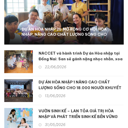
DỰ ÁN HÒA NHẬP 2b MỞ RỘNG CƠ HỘI HÒA
NHẬP, NÂNG CAO CHẤT LƯỢNG SỐNG CHO
NGƯỜI KHUYẾT TẬT TẠI KON TUM
NACCET và hành trình Dự án Hòa nhập tại
Đồng Nai: San sẻ gánh nặng nhọc nhằn, xoa
dịu nỗi đau da cam
22/06/2026
DỰ ÁN HÒA NHẬP 1 NÂNG CAO CHẤT
LƯỢNG SỐNG CHO 18.000 NGƯỜI KHUYẾT
TẬT MIỀN TRUNG
13/06/2026
VƯỜN SINH KẾ – LAN TỎA GIÁ TRỊ HÒA
NHẬP VÀ PHÁT TRIỂN SINH KẾ BỀN VỮNG
31/05/2026