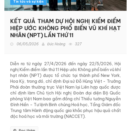
Tin tức và sự kiện
KẾT QUẢ THAM DỰ HỘI NGHỊ KIỂM ĐIỂM
HIỆP ƯỚC KHÔNG PHỔ BIẾN VŨ KHÍ HẠT
NHÂN (NPT) LẦN THỨ 11
06/05/2026
Đức Hoàng
327
Diễn ra từ ngày 27/4/2026 đến ngày 22/5/2026, Hội
nghị Kiểm điểm lần thứ 11 Hiệp ước Không phổ biến vũ khí
hạt nhân (NPT) được tổ chức tại thành phố New York,
Hoa Kỳ, trong đó, chỉ định Đại sứ Đỗ Hùng Việt - Trưởng
Phái đoàn thường trực Việt Nam lại Liên hợp quốc được
chỉ định làm Chủ tịch Hội nghị Đoàn đại diện Bộ Quốc
phòng Việt Nam bao gồm đồng chí Thiếu tướng Nguyễn
Đình Hiền – Tư lệnh Binh chủng Hoá học, Tổng Giám đốc
Trung tâm Hành động quốc gia khắc phục hậu quả chất
độc hoá học và môi trường (NACCET).
Đọc thêm