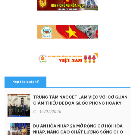
Hợp tác quốc tế
TRUNG TÂM NACCET LÀM VIỆC VỚI CƠ QUAN
GIẢM THIỂU ĐE DỌA QUỐC PHÒNG HOA KỲ
15/07/2026
DỰ ÁN HÒA NHẬP 2b MỞ RỘNG CƠ HỘI HÒA
NHẬP, NÂNG CAO CHẤT LƯỢNG SỐNG CHO