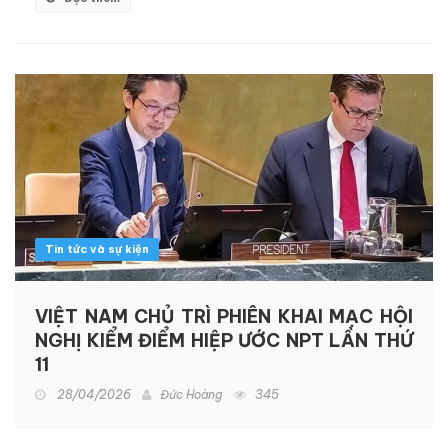
Tin tức và sự kiện
VIỆT NAM CHỦ TRÌ PHIÊN KHAI MẠC HỘI
NGHỊ KIỂM ĐIỂM HIỆP ƯỚC NPT LẦN THỨ
11
28/04/2026
Đức Hoàng
345