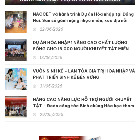
KHUYẾT TẬT TẠI KON TUM
NACCET và hành trình Dự án Hòa nhập tại Đồng
Nai: San sẻ gánh nặng nhọc nhằn, xoa dịu nỗi
đau da cam
22/06/2026
DỰ ÁN HÒA NHẬP 1 NÂNG CAO CHẤT LƯỢNG
SỐNG CHO 18.000 NGƯỜI KHUYẾT TẬT MIỀN
TRUNG
13/06/2026
VƯỜN SINH KẾ – LAN TỎA GIÁ TRỊ HÒA NHẬP VÀ
PHÁT TRIỂN SINH KẾ BỀN VỮNG
31/05/2026
NÂNG CAO NĂNG LỰC HỖ TRỢ NGƯỜI KHUYẾT
TẬT - Đoàn công tác Binh chủng Hóa học tham
quan, học tập kinh nghiệm hỗ trợ người khuyết
29/05/2026
tật và nạn nhân chất độc da cam tại Nhật Bản