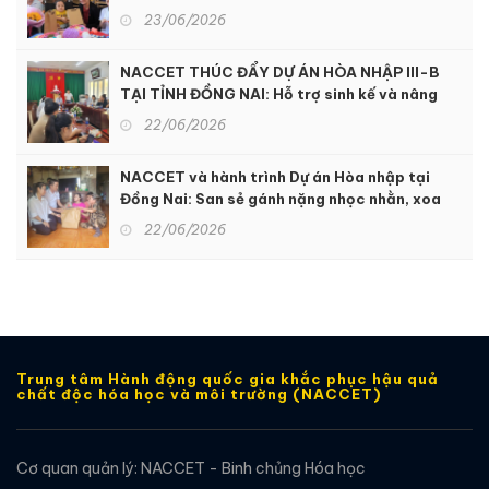
NGƯỜI KHUYẾT TẬT TẠI KON TUM
23/06/2026
NACCET THÚC ĐẨY DỰ ÁN HÒA NHẬP III-B
TẠI TỈNH ĐỒNG NAI: Hỗ trợ sinh kế và nâng
cao dịch vụ phục hồi chức năng để hỗ trợ
22/06/2026
người khuyết tật và nạn nhân chất độc da
cam
NACCET và hành trình Dự án Hòa nhập tại
Đồng Nai: San sẻ gánh nặng nhọc nhằn, xoa
dịu nỗi đau da cam
22/06/2026
Trung tâm Hành động quốc gia khắc phục hậu quả
chất độc hóa học và môi trường (NACCET)
Cơ quan quản lý: NACCET - Binh chủng Hóa học