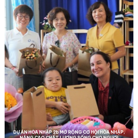
DỰ ÁN HÒA NHẬP 2b MỞ RỘNG CƠ HỘI HÒA NHẬP,
NÂNG CAO CHẤT LƯỢNG SỐNG CHO NGƯỜI