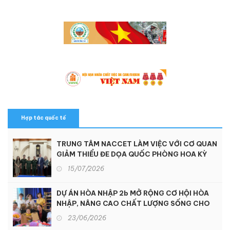
Hợp tác quốc tế
TRUNG TÂM NACCET LÀM VIỆC VỚI CƠ QUAN
GIẢM THIỂU ĐE DỌA QUỐC PHÒNG HOA KỲ
15/07/2026
DỰ ÁN HÒA NHẬP 2b MỞ RỘNG CƠ HỘI HÒA
NHẬP, NÂNG CAO CHẤT LƯỢNG SỐNG CHO
NGƯỜI KHUYẾT TẬT TẠI KON TUM
23/06/2026