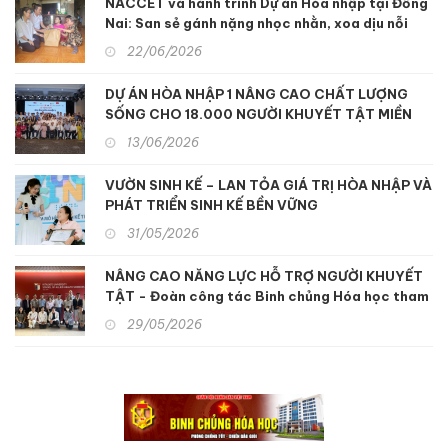
NACCET và hành trình Dự án Hòa nhập tại Đồng
Nai: San sẻ gánh nặng nhọc nhằn, xoa dịu nỗi
đau da cam
22/06/2026
DỰ ÁN HÒA NHẬP 1 NÂNG CAO CHẤT LƯỢNG
SỐNG CHO 18.000 NGƯỜI KHUYẾT TẬT MIỀN
TRUNG
13/06/2026
VƯỜN SINH KẾ – LAN TỎA GIÁ TRỊ HÒA NHẬP VÀ
PHÁT TRIỂN SINH KẾ BỀN VỮNG
31/05/2026
NÂNG CAO NĂNG LỰC HỖ TRỢ NGƯỜI KHUYẾT
TẬT - Đoàn công tác Binh chủng Hóa học tham
quan, học tập kinh nghiệm hỗ trợ người khuyết
29/05/2026
tật và nạn nhân chất độc da cam tại Nhật Bản