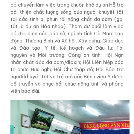
có chuyến làm việc trong khuôn khổ dự án Hỗ trợ
cải thiện chất lượng sống của người khuyết tật
tại các tỉnh bị phun rải nặng chất da cam (gọi
tắt là dự án Hòa nhập). Tham dự buổi làm việc
có đại diện của các sở, ngành tỉnh Cà Mau: Lao
động, Thương Binh và Xã hội; Xây dựng; Giáo dục
và Đào tạo; Y tế; Kế hoạch và Đầu tư; Tài
nguyên và Môi trường; Công an tỉnh; Hội Nạn
nhân chất độc da cam/dioxin; Hội Liên hiệp các
tổ chức Hữu nghị; Hội Chữ thập đỏ; Hội Bảo trợ
người khuyết tật và trẻ mồ côi; Bệnh viện Y dược
cổ truyền và phục hồi chức năng tỉnh và phóng
viên báo đài.