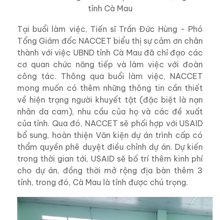
tỉnh Cà Mau
Tại buổi làm việc, Tiến sĩ Trần Đức Hùng - Phó
Tổng Giám đốc NACCET biểu thị sự cảm ơn chân
thành với việc UBND tỉnh Cà Mau đã chỉ đạo các
cơ quan chức năng tiếp và làm việc với đoàn
công tác. Thông qua buổi làm việc, NACCET
mong muốn có thêm những thông tin cần thiết
về hiện trạng người khuyết tật (đặc biệt là nạn
nhân da cam), nhu cầu của họ và các đề xuất
của tỉnh. Qua đó, NACCET sẽ phối hợp với USAID
bổ sung, hoàn thiện Văn kiện dự án trình cấp có
thẩm quyền phê duyệt điều chỉnh dự án. Dự kiến
trong thời gian tới, USAID sẽ bố trí thêm kinh phí
cho dự án, đồng thời mở rộng địa bàn thêm 3
tỉnh, trong đó, Cà Mau là tỉnh được chú trọng.