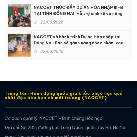
NACCET THÚC ĐẨY DỰ ÁN HÒA NHẬP III-B
TẠI TỈNH ĐỒNG NAI: Hỗ trợ sinh kế và nâng
cao dịch vụ phục hồi chức năng để hỗ trợ
22/06/2026
người khuyết tật và nạn nhân chất độc da
cam
NACCET và hành trình Dự án Hòa nhập tại
Đồng Nai: San sẻ gánh nặng nhọc nhằn, xoa
dịu nỗi đau da cam
22/06/2026
Trung tâm Hành động quốc gia khắc phục hậu quả
chất độc hóa học và môi trường (NACCET)
Cơ quan quản lý: NACCET - Binh chủng Hóa học
Địa chỉ: Số 282, đường Lạc Long Quân, quận Tây Hồ, Hà Nội
Email: foreignrelations.naccet@gmail.com