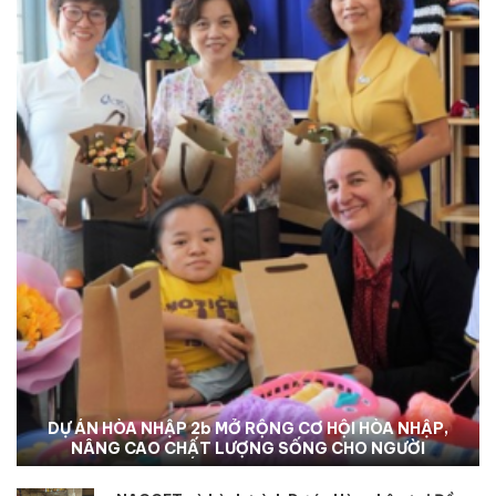
NACCET THÚC ĐẨY DỰ ÁN HÒA NHẬP III-B TẠI TỈNH
ĐỒNG NAI: Hỗ trợ sinh kế và nâng cao dịch vụ phục
hồi chức năng để hỗ trợ người khuyết tật và nạn
nhân chất độc da cam