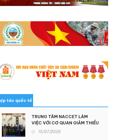
ợp tác quốc tế
TRUNG TÂM NACCET LÀM
VIỆC VỚI CƠ QUAN GIẢM THIỂU
ĐE DỌA QUỐC PHÒNG HOA KỲ
15/07/2026