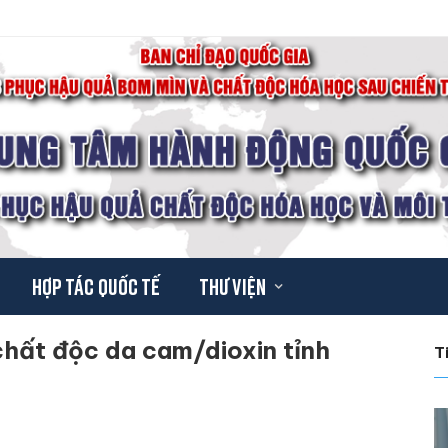
Hợp tác quốc tế
Thư viện
chất độc da cam/dioxin tỉnh
T