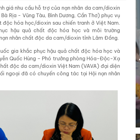
h giá nhu cầu hỗ trợ của nạn nhân da cam/dioxin
, Bà Rịa - Vũng Tàu, Bình Dương, Cần Thơ) phục vụ
 độc hóa học/dioxin sau chiến tranh ở Việt Nam.
hục hậu quả chất độc hóa học và môi trường
nạn nhân chất độc da cam/dioxin tỉnh Lâm Đồng.
uốc gia khắc phục hậu quả chất độc hóa học và
guyễn Quốc Hùng – Phó trưởng phòng Hóa-Độc-Xạ
 chất độc da cam/dioxin Việt Nam (VAVA) đại diện
ối ngoại đã có chuyến công tác tại Hội nạn nhân