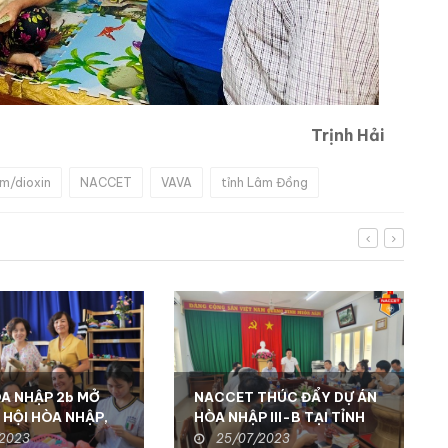
Trịnh Hải
m/dioxin
NACCET
VAVA
tỉnh Lâm Đồng
ÒA NHẬP 2b MỞ
NACCET THÚC ĐẨY DỰ ÁN
 HỘI HÒA NHẬP,
HÒA NHẬP III-B TẠI TỈNH
O CHẤT LƯỢNG
ĐỒNG NAI: Hỗ trợ sinh kế và
/2023
25/07/2023