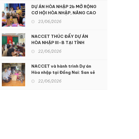
DỰ ÁN HÒA NHẬP 2b MỞ RỘNG
CƠ HỘI HÒA NHẬP, NÂNG CAO
CHẤT LƯỢNG SỐNG CHO
23/06/2026
NGƯỜI KHUYẾT TẬT TẠI KON
TUM
NACCET THÚC ĐẨY DỰ ÁN
HÒA NHẬP III-B TẠI TỈNH
ĐỒNG NAI: Hỗ trợ sinh kế và
22/06/2026
nâng cao dịch vụ phục hồi chức
năng để hỗ trợ người khuyết
NACCET và hành trình Dự án
tật và nạn nhân chất độc da
Hòa nhập tại Đồng Nai: San sẻ
cam
gánh nặng nhọc nhằn, xoa dịu
22/06/2026
nỗi đau da cam