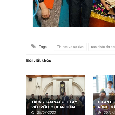
Tags:
Tin tức và sự kiện
nạn nhân da ca
Bài viết khác
TRUNG TÂM NACCET LÀM
DỰ ÁN H
VIỆC VỚI CƠ QUAN GIẢM
RỘNG CƠ
THIỂU ĐE DỌA QUỐC
NÂNG CA
25/07/2023
25/07