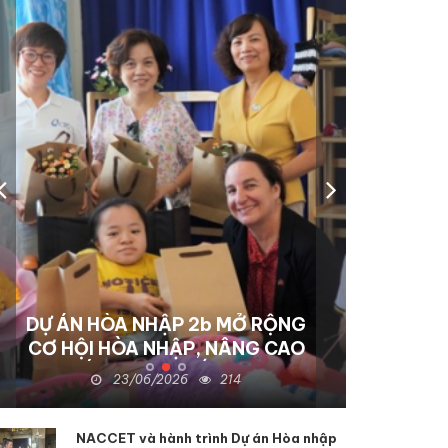
DỰ ÁN HÒA NHẬP 2b MỞ RỘNG
NACCET THÚC ĐẨY DỰ ÁN
CƠ HỘI HÒA NHẬP, NÂNG CAO
HÒA NHẬP III-B TẠI TỈNH
ĐỒNG NAI: Hỗ trợ sinh kế và
CHẤT LƯỢNG SỐNG CHO
23/06/2026
22/06/2026
214
145
NGƯỜI KHUYẾT TẬT TẠI KON
nâng cao dịch vụ phục hồi
chức năng để hỗ trợ người
TUM
NACCET và hành trình Dự án Hòa nhập
khuyết tật và nạn nhân chất