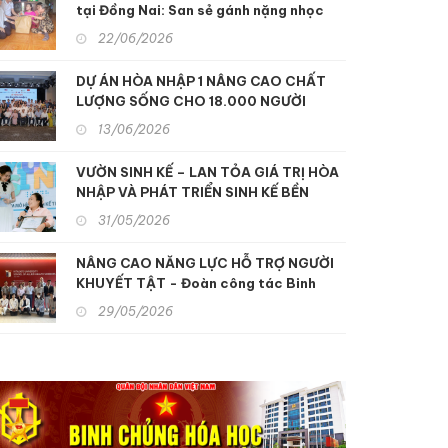
tại Đồng Nai: San sẻ gánh nặng nhọc
độc da cam
nhằn, xoa dịu nỗi đau da cam
22/06/2026
DỰ ÁN HÒA NHẬP 1 NÂNG CAO CHẤT
LƯỢNG SỐNG CHO 18.000 NGƯỜI
KHUYẾT TẬT MIỀN TRUNG
13/06/2026
VƯỜN SINH KẾ – LAN TỎA GIÁ TRỊ HÒA
NHẬP VÀ PHÁT TRIỂN SINH KẾ BỀN
VỮNG
31/05/2026
NÂNG CAO NĂNG LỰC HỖ TRỢ NGƯỜI
KHUYẾT TẬT - Đoàn công tác Binh
chủng Hóa học tham quan, học tập kinh
29/05/2026
nghiệm hỗ trợ người khuyết tật và nạn
nhân chất độc da cam tại Nhật Bản