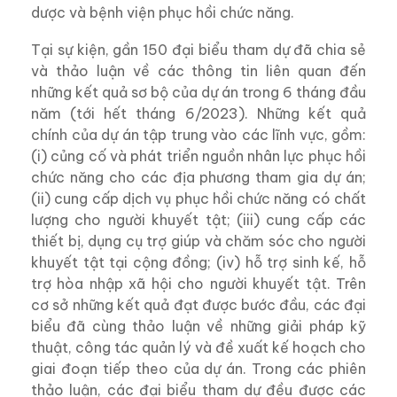
dược và bệnh viện phục hồi chức năng.
Tại sự
kiện, gần 150 đại biểu tham dự đã chia sẻ
và thảo luận về các thông tin liên quan đến
những kết quả sơ bộ của dự án trong 6 tháng đầu
năm (tới hết tháng 6/2023). Những kết quả
chính của dự án tập trung vào các lĩnh vực, gồm:
(i) củng cố và phát triển nguồn nhân lực phục hồi
chức năng cho các địa phương tham gia dự án;
(ii) cung cấp dịch vụ phục hồi chức năng có chất
lượng cho người khuyết tật; (iii) cung cấp
các
thiết bị, dụng cụ trợ giúp và chăm sóc cho người
khuyết tật tại cộng đồng; (iv) hỗ trợ sinh kế, hỗ
trợ hòa nhập xã hội cho người khuyết tật. Trên
cơ sở những kết quả đạt được bước đầu, các đại
biểu đã cùng thảo luận về những giải pháp kỹ
thuật, công tác quản lý và đề xuất kế hoạch cho
giai đoạn tiếp theo của dự án. Trong các phiên
thảo luận, các đại biểu tham dự đều được các