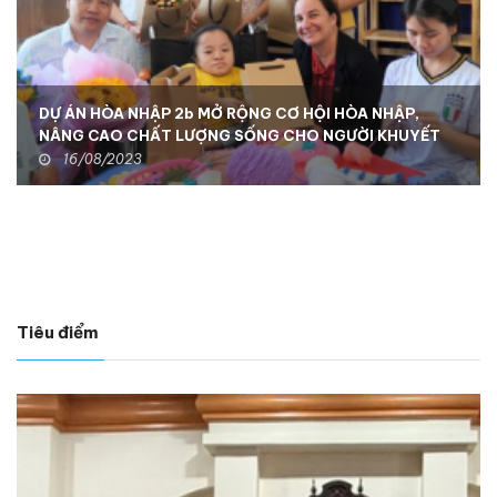
DỰ ÁN HÒA NHẬP 2b MỞ RỘNG CƠ HỘI HÒA NHẬP,
NÂNG CAO CHẤT LƯỢNG SỐNG CHO NGƯỜI KHUYẾT
TẬT TẠI KON TUM
16/08/2023
Tiêu điểm