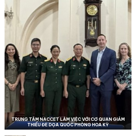
DỰ ÁN HÒA NHẬP 2b MỞ RỘNG CƠ HỘI HÒA NHẬP,
NÂNG CAO CHẤT LƯỢNG SỐNG CHO NGƯỜI
KHUYẾT TẬT TẠI KON TUM