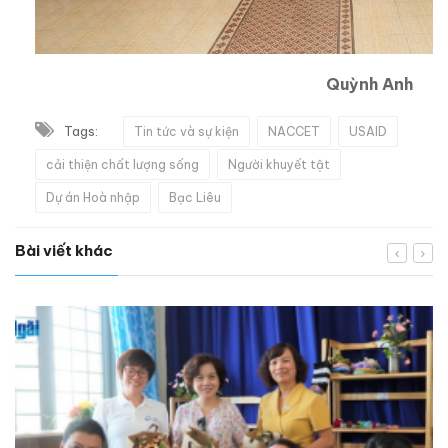
Quỳnh Anh
Tags:
Tin tức và sự kiện
NACCET
USAID
cải thiện chất lượng sống
Người khuyết tật
Dự án Hoà nhập
Bạc Liêu
Bài viết khác