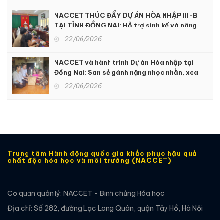
NACCET THÚC ĐẨY DỰ ÁN HÒA NHẬP III-B
TẠI TỈNH ĐỒNG NAI: Hỗ trợ sinh kế và nâng
cao dịch vụ phục hồi chức năng để hỗ trợ
22/06/2026
người khuyết tật và nạn nhân chất độc da
cam
NACCET và hành trình Dự án Hòa nhập tại
Đồng Nai: San sẻ gánh nặng nhọc nhằn, xoa
dịu nỗi đau da cam
22/06/2026
Trung tâm Hành động quốc gia khắc phục hậu quả
chất độc hóa học và môi trường (NACCET)
Cơ quan quản lý: NACCET - Binh chủng Hóa học
Địa chỉ: Số 282, đường Lạc Long Quân, quận Tây Hồ, Hà Nội