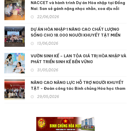
NACCET và hành trình Dự án Hòa nhập tại Đồng
Nai: San sẻ gánh nặng nhọc nhằn, xoa dịu nỗi
đau da cam
22/06/2026
DỰ ÁN HÒA NHẬP 1 NÂNG CAO CHẤT LƯỢNG
SỐNG CHO 18.000 NGƯỜI KHUYẾT TẬT MIỀN
TRUNG
13/06/2026
VƯỜN SINH KẾ – LAN TỎA GIÁ TRỊ HÒA NHẬP VÀ
PHÁT TRIỂN SINH KẾ BỀN VỮNG
31/05/2026
NÂNG CAO NĂNG LỰC HỖ TRỢ NGƯỜI KHUYẾT
TẬT - Đoàn công tác Binh chủng Hóa học tham
quan, học tập kinh nghiệm hỗ trợ người khuyết
29/05/2026
tật và nạn nhân chất độc da cam tại Nhật Bản