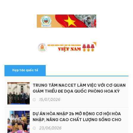
Hợp tác quốc tế
TRUNG TÂM NACCET LÀM VIỆC VỚI CƠ QUAN
GIẢM THIỂU ĐE DỌA QUỐC PHÒNG HOA KỲ
15/07/2026
DỰ ÁN HÒA NHẬP 2b MỞ RỘNG CƠ HỘI HÒA
NHẬP, NÂNG CAO CHẤT LƯỢNG SỐNG CHO
NGƯỜI KHUYẾT TẬT TẠI KON TUM
23/06/2026