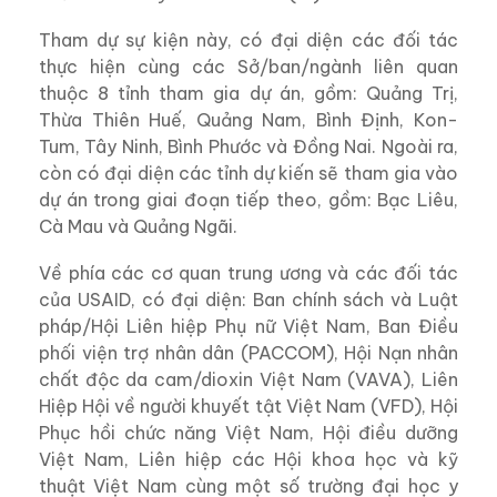
Tham dự sự kiện này, có đại diện các đối tác
thực hiện cùng các Sở/ban/ngành liên quan
thuộc 8 tỉnh tham gia dự án, gồm: Quảng Trị,
Thừa Thiên Huế, Quảng Nam, Bình Định, Kon-
Tum, Tây Ninh, Bình Phước và Đồng Nai. Ngoài ra,
còn có
đại diện các tỉnh dự kiến sẽ tham gia vào
dự án
trong giai đoạn tiếp theo
, gồm: Bạc Liêu,
Cà Mau và Quảng Ngãi.
Về phía các cơ quan trung ương và các đối tác
của USAID, có đại diện:
Ban chính sách và Luật
pháp/Hội Liên hiệp Phụ nữ Việt Nam
, Ban Điều
phối viện trợ nhân dân (PACCOM), Hội Nạn nhân
chất độc da cam/dioxin Việt Nam
(VAVA)
, Liên
Hiệp Hội về người khuyết tật Việt Nam
(VFD)
, Hội
Phục hồi chức năng Việt Nam, Hội điều dưỡng
Việt Nam, Liên hiệp các Hội khoa học và kỹ
thuật Việt Nam cùng một số trường đại học y