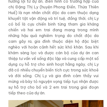
hưởng lợi từ dự án, điển hình có trường hợp của
chị Đặng Thị Ly (huyện Phong Điền, Thừa Thiên
Huế) là nạn nhân chất độc da cam thuộc dạng
khuyết tật vận động và trí tuệ, đồng thời, chị Ly
có bố là cựu chiến binh từng tham gia kháng
chiến và hai em trai đang mang trong mình
những hậu quả nghiêm trọng do chất độc da
cam gây ra, gia đình thuộc diện hộ đặc biệt
nghèo với hoàn cảnh hết sức khó khăn. Sau khi
khám sàng lọc và được cán bộ của dự án can
thiệp tư vấn về sống độc lập và cung cấp một số
dụng cụ hỗ trợ cho sinh hoạt hằng ngày, chị Ly
đã có nhiều chuyển biến tích cực trong sức khoẻ
và đời sống. Chị Ly và gia đình cảm thấy vui
mừng và bày tỏ nguyện vọng tiếp tục nhận được
sự hỗ trợ cho bố và 2 em trai trong giai đoạn
tiếp theo của dự án.