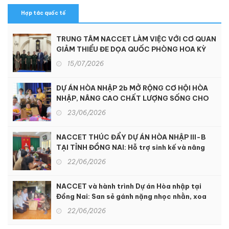
Hợp tác quốc tế
TRUNG TÂM NACCET LÀM VIỆC VỚI CƠ QUAN
GIẢM THIỂU ĐE DỌA QUỐC PHÒNG HOA KỲ
15/07/2026
DỰ ÁN HÒA NHẬP 2b MỞ RỘNG CƠ HỘI HÒA
NHẬP, NÂNG CAO CHẤT LƯỢNG SỐNG CHO
NGƯỜI KHUYẾT TẬT TẠI KON TUM
23/06/2026
NACCET THÚC ĐẨY DỰ ÁN HÒA NHẬP III-B
TẠI TỈNH ĐỒNG NAI: Hỗ trợ sinh kế và nâng
cao dịch vụ phục hồi chức năng để hỗ trợ
22/06/2026
người khuyết tật và nạn nhân chất độc da
cam
NACCET và hành trình Dự án Hòa nhập tại
Đồng Nai: San sẻ gánh nặng nhọc nhằn, xoa
dịu nỗi đau da cam
22/06/2026