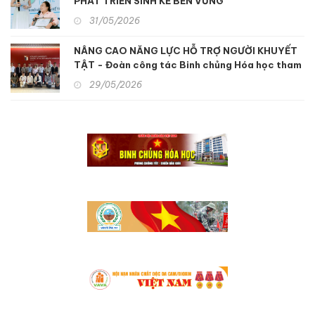
PHÁT TRIỂN SINH KẾ BỀN VỮNG
31/05/2026
NÂNG CAO NĂNG LỰC HỖ TRỢ NGƯỜI KHUYẾT
TẬT - Đoàn công tác Binh chủng Hóa học tham
quan, học tập kinh nghiệm hỗ trợ người khuyết
29/05/2026
tật và nạn nhân chất độc da cam tại Nhật Bản