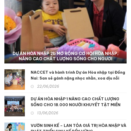
NACCET THÚC ĐẨY DỰ ÁN HÒA NHẬP III-B TẠI TỈNH
DỰ ÁN HÒA NHẬP 2b MỞ RỘNG CƠ HỘI HÒA NHẬP,
ĐỒNG NAI: Hỗ trợ sinh kế và nâng cao dịch vụ phục
NÂNG CAO CHẤT LƯỢNG SỐNG CHO NGƯỜI
hồi chức năng để hỗ trợ người khuyết tật và nạn
KHUYẾT TẬT TẠI KON TUM
nhân chất độc da cam
NACCET và hành trình Dự án Hòa nhập tại Đồng
Nai: San sẻ gánh nặng nhọc nhằn, xoa dịu nỗi
đau da cam
22/06/2026
DỰ ÁN HÒA NHẬP 1 NÂNG CAO CHẤT LƯỢNG
SỐNG CHO 18.000 NGƯỜI KHUYẾT TẬT MIỀN
TRUNG
13/06/2026
VƯỜN SINH KẾ – LAN TỎA GIÁ TRỊ HÒA NHẬP VÀ