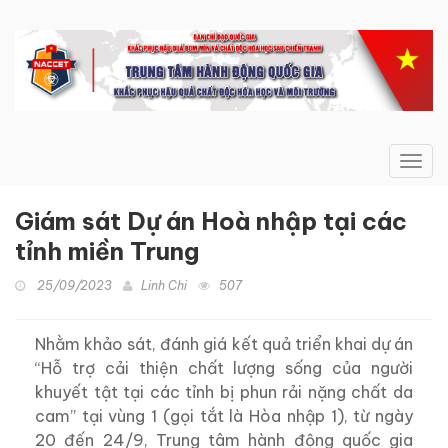
Toggl
navig
Giám sát Dự án Hoà nhập tại các
tỉnh miền Trung
25/09/2023
Linh Chi
507
Nhằm khảo sát, đánh giá kết quả triển khai dự án
“Hỗ trợ cải thiện chất lượng sống của người
khuyết tật tại các tỉnh bị phun rải nặng chất da
cam” tại vùng 1 (gọi tắt là Hòa nhập 1), từ ngày
20 đến 24/9, Trung tâm hành động quốc gia