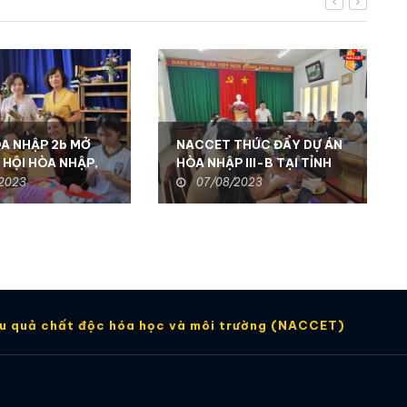
ÒA NHẬP 2b MỞ
NACCET THÚC ĐẨY DỰ ÁN
 HỘI HÒA NHẬP,
HÒA NHẬP III-B TẠI TỈNH
O CHẤT LƯỢNG
ĐỒNG NAI: Hỗ trợ sinh kế và
2023
07/08/2023
O NGƯỜI KHUYẾT
nâng cao dịch vụ phục hồi
 KON TUM
chức năng để hỗ trợ người
khuyết tật và nạn nhân
chất độc da cam
ậu quả chất độc hóa học và môi trường (NACCET)