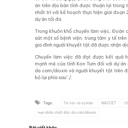
án trên địa bàn tỉnh được thuận lợi trong
nhất trí với kế hoạch thực hiện giai đoạn 
dự án tối đa.
Trong khuôn khổ chuyến làm việc, Đoàn c
sát một số bệnh viện, trung tâm y tế trê
gia đình người khuyết tật đã được nhận dịc
Chuyến làm việc đã đạt được kết quả h
mạnh mẽ của tỉnh Kon Tum đối với dự án 
da cam/dioxin và người khuyết tật trên đ
bỏ lại phía sau"./.
Tags:
Tin tức và sự kiện
NACCET
U
nạn nhân chất độc da cam/dioxin
Bài viết khác