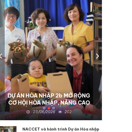
DỰ ÁN HÒA NHẬP 2b MỞ RỘNG
CƠ HỘI HÒA NHẬP, NÂNG CAO
CHẤT LƯỢNG SỐNG CHO
23/06/2026
202
NGƯỜI KHUYẾT TẬT TẠI KON
TUM
NACCET và hành trình Dự án Hòa nhập