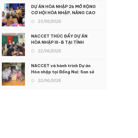
DỰ ÁN HÒA NHẬP 2b MỞ RỘNG
CƠ HỘI HÒA NHẬP, NÂNG CAO
CHẤT LƯỢNG SỐNG CHO
23/06/2026
NGƯỜI KHUYẾT TẬT TẠI KON
TUM
NACCET THÚC ĐẨY DỰ ÁN
HÒA NHẬP III-B TẠI TỈNH
ĐỒNG NAI: Hỗ trợ sinh kế và
22/06/2026
nâng cao dịch vụ phục hồi chức
năng để hỗ trợ người khuyết
NACCET và hành trình Dự án
tật và nạn nhân chất độc da
Hòa nhập tại Đồng Nai: San sẻ
cam
gánh nặng nhọc nhằn, xoa dịu
22/06/2026
nỗi đau da cam