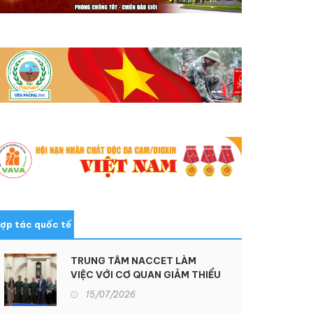
ợp tác quốc tế
TRUNG TÂM NACCET LÀM
VIỆC VỚI CƠ QUAN GIẢM THIỂU
ĐE DỌA QUỐC PHÒNG HOA KỲ
15/07/2026