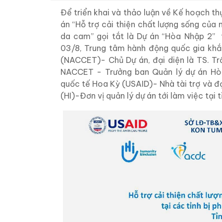
Để triển khai và thảo luận về Kế hoạch t
án “Hỗ trợ cải thiện chất lượng sống của n
da cam” gọi tắt là Dự án “Hòa Nhập 2” t
03/8, Trung tâm hành động quốc gia khắ
(NACCET)- Chủ Dự án, đại diện là TS. T
NACCET - Trưởng ban Quản lý dự án Hòa
quốc tế Hoa Kỳ (USAID)- Nhà tài trợ và đ
(HI)-Đơn vị quản lý dự án tới làm việc tại 