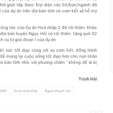
 thời gian tếp theo. Đại diện các Sở/ban/ngành đã
2 của dự án trên địa bàn tỉnh và cam kết sẽ hỗ trợ
ông tác của Dự án Hoà nhập 2 đã tới thăm, khảo
n địa bàn huyện Ngọc Hồi và tới thăm, tặng quà 02
h vụ từ giai đoạn 1 của dự án.
ết sức tốt đẹp cùng với sự cam kết, đồng hành
để mang lại cuộc sống tốt đẹp hơn cho nạn nhân
ịa bàn tỉnh nhà, với phương châm " không để ai bị
Trịnh Hải
SAID
Dự án Hoà nhập
Người khuyết tật