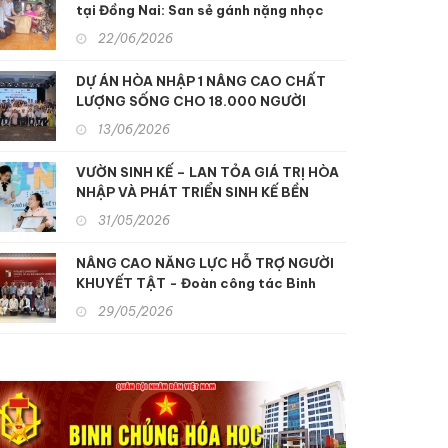
tại Đồng Nai: San sẻ gánh nặng nhọc
nhằn, xoa dịu nỗi đau da cam
22/06/2026
DỰ ÁN HÒA NHẬP 1 NÂNG CAO CHẤT
LƯỢNG SỐNG CHO 18.000 NGƯỜI
KHUYẾT TẬT MIỀN TRUNG
13/06/2026
VƯỜN SINH KẾ – LAN TỎA GIÁ TRỊ HÒA
NHẬP VÀ PHÁT TRIỂN SINH KẾ BỀN
VỮNG
31/05/2026
NÂNG CAO NĂNG LỰC HỖ TRỢ NGƯỜI
KHUYẾT TẬT - Đoàn công tác Binh
chủng Hóa học tham quan, học tập kinh
29/05/2026
nghiệm hỗ trợ người khuyết tật và nạn
nhân chất độc da cam tại Nhật Bản