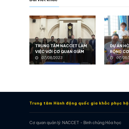
TRUNG TÂM NACCET LÀM
DỰ ÁN H
VIỆC VỚI CƠ QUAN GIẢM
RỘNG CƠ
THIỂU ĐE DỌA QUỐC
NÂNG CA
07/08/2023
07/08/
PHÒNG HOA KỲ
SỐNG CH
TẬT TẠI
Trung tâm Hành động quốc gia khắc phục h
Cơ quan quản lý: NACCET - Binh chủng Hóa học