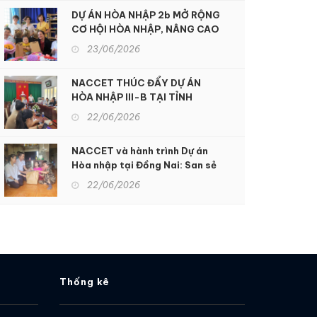
DỰ ÁN HÒA NHẬP 2b MỞ RỘNG
CƠ HỘI HÒA NHẬP, NÂNG CAO
CHẤT LƯỢNG SỐNG CHO
23/06/2026
NGƯỜI KHUYẾT TẬT TẠI KON
TUM
NACCET THÚC ĐẨY DỰ ÁN
HÒA NHẬP III-B TẠI TỈNH
ĐỒNG NAI: Hỗ trợ sinh kế và
22/06/2026
nâng cao dịch vụ phục hồi chức
năng để hỗ trợ người khuyết
NACCET và hành trình Dự án
tật và nạn nhân chất độc da
Hòa nhập tại Đồng Nai: San sẻ
cam
gánh nặng nhọc nhằn, xoa dịu
22/06/2026
nỗi đau da cam
Thống kê