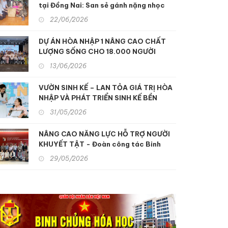
tại Đồng Nai: San sẻ gánh nặng nhọc
nhằn, xoa dịu nỗi đau da cam
22/06/2026
DỰ ÁN HÒA NHẬP 1 NÂNG CAO CHẤT
LƯỢNG SỐNG CHO 18.000 NGƯỜI
KHUYẾT TẬT MIỀN TRUNG
13/06/2026
VƯỜN SINH KẾ – LAN TỎA GIÁ TRỊ HÒA
NHẬP VÀ PHÁT TRIỂN SINH KẾ BỀN
VỮNG
31/05/2026
NÂNG CAO NĂNG LỰC HỖ TRỢ NGƯỜI
KHUYẾT TẬT - Đoàn công tác Binh
chủng Hóa học tham quan, học tập kinh
29/05/2026
nghiệm hỗ trợ người khuyết tật và nạn
nhân chất độc da cam tại Nhật Bản