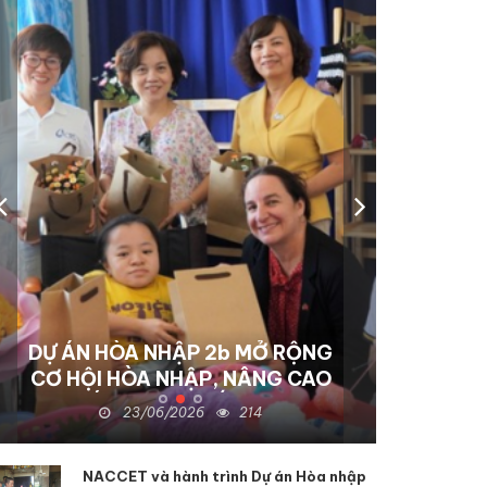
DỰ ÁN HÒA NHẬP 2b MỞ RỘNG
CƠ HỘI HÒA NHẬP, NÂNG CAO
CHẤT LƯỢNG SỐNG CHO
23/06/2026
214
NGƯỜI KHUYẾT TẬT TẠI KON
TUM
NACCET và hành trình Dự án Hòa nhập