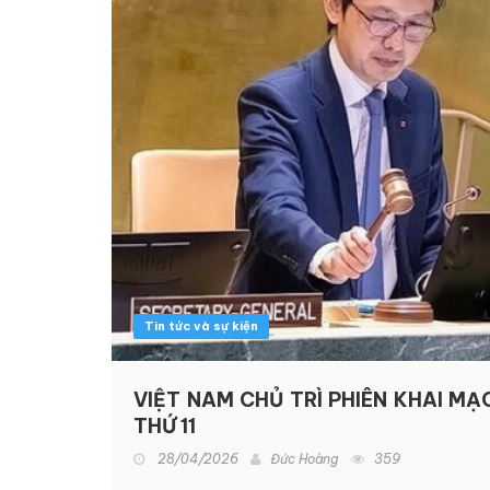
Tin tức và sự kiện
VIỆT NAM CHỦ TRÌ PHIÊN KHAI MẠ
THỨ 11
28/04/2026
Đức Hoàng
359