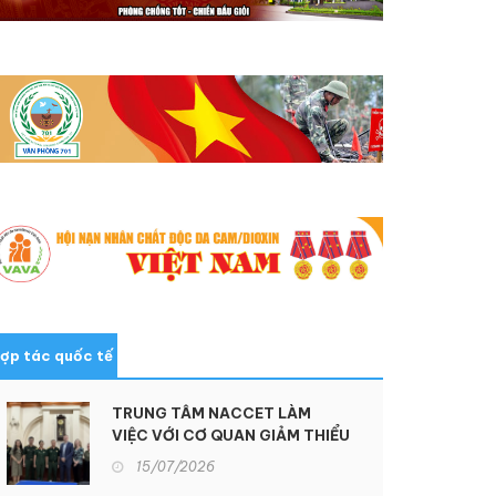
ợp tác quốc tế
TRUNG TÂM NACCET LÀM
VIỆC VỚI CƠ QUAN GIẢM THIỂU
ĐE DỌA QUỐC PHÒNG HOA KỲ
15/07/2026