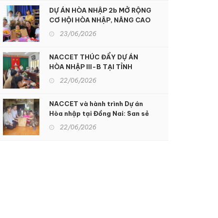
DỰ ÁN HÒA NHẬP 2b MỞ RỘNG
CƠ HỘI HÒA NHẬP, NÂNG CAO
CHẤT LƯỢNG SỐNG CHO
23/06/2026
NGƯỜI KHUYẾT TẬT TẠI KON
TUM
NACCET THÚC ĐẨY DỰ ÁN
HÒA NHẬP III-B TẠI TỈNH
ĐỒNG NAI: Hỗ trợ sinh kế và
22/06/2026
nâng cao dịch vụ phục hồi chức
năng để hỗ trợ người khuyết
NACCET và hành trình Dự án
tật và nạn nhân chất độc da
Hòa nhập tại Đồng Nai: San sẻ
cam
gánh nặng nhọc nhằn, xoa dịu
22/06/2026
nỗi đau da cam