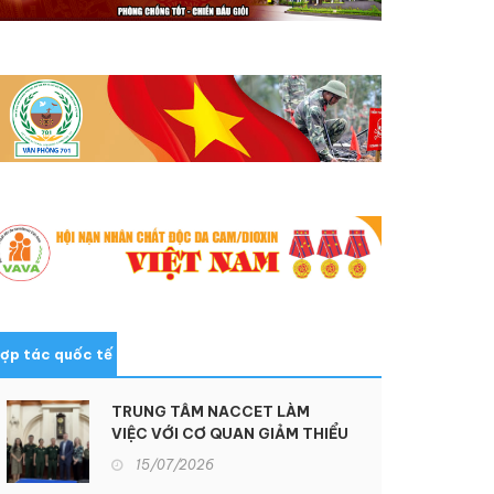
ợp tác quốc tế
TRUNG TÂM NACCET LÀM
VIỆC VỚI CƠ QUAN GIẢM THIỂU
ĐE DỌA QUỐC PHÒNG HOA KỲ
15/07/2026