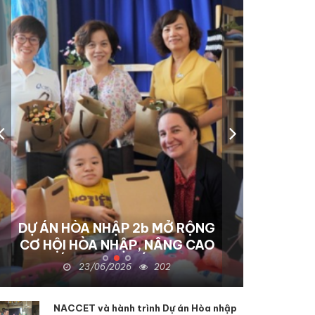
NACCET THÚC ĐẨY DỰ ÁN
HÒA NHẬP III-B TẠI TỈNH
ĐỒNG NAI: Hỗ trợ sinh kế và
22/06/2026
133
nâng cao dịch vụ phục hồi
chức năng để hỗ trợ người
NACCET và hành trình Dự án Hòa nhập
khuyết tật và nạn nhân chất