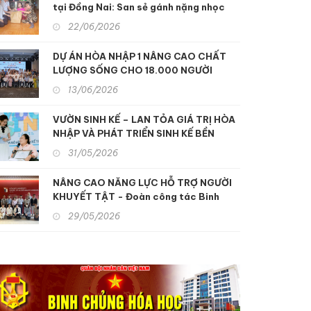
tại Đồng Nai: San sẻ gánh nặng nhọc
độc da cam
nhằn, xoa dịu nỗi đau da cam
22/06/2026
DỰ ÁN HÒA NHẬP 1 NÂNG CAO CHẤT
LƯỢNG SỐNG CHO 18.000 NGƯỜI
KHUYẾT TẬT MIỀN TRUNG
13/06/2026
VƯỜN SINH KẾ – LAN TỎA GIÁ TRỊ HÒA
NHẬP VÀ PHÁT TRIỂN SINH KẾ BỀN
VỮNG
31/05/2026
NÂNG CAO NĂNG LỰC HỖ TRỢ NGƯỜI
KHUYẾT TẬT - Đoàn công tác Binh
chủng Hóa học tham quan, học tập kinh
29/05/2026
nghiệm hỗ trợ người khuyết tật và nạn
nhân chất độc da cam tại Nhật Bản