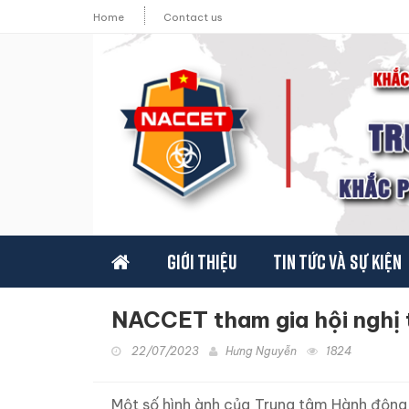
Home
Contact us
Giới thiệu
Tin tức và sự kiện
NACCET tham gia hội nghị 
22/07/2023
Hưng Nguyễn
1824
Một số hình ành của Trung tâm Hành động